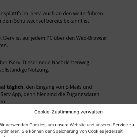
nsplattform IServ. Auch an den weiterführen­
 dem Schulwechsel bereits be­kannt ist.
IServ ist auf jedem PC über den Web-Browser
zen.
über IServ. Dieser neue Nach­richtenweg
 vollständige Nutzung.
al täglich
, den Eingang von E-Mails und
 IServ App, denn hier sind die Zugangsdaten
en.
Cookie-Zustimmung verwalten
Wir verwenden Cookies, um unsere Website und unseren Service zu
optimieren. Sie können der Speicherung von Cookies jederzeit