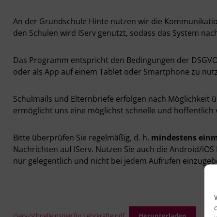
An der Grundschule Hinte nutzen wir die Kommunikatio
den Schulen wird IServ genutzt, sodass das System nach
Das Programm entspricht den Bedingungen der DSGVO. 
oder als App auf einem Tablet oder Smartphone zu nut
Schulmails und Elternbriefe erfolgen nach Möglichkeit 
ermöglicht uns eine möglichst schnelle und hoffentlich
Bitte überprüfen Sie regelmäßig, d. h.
mindestens einm
Nachrichten auf IServ. Nutzen Sie auch die Android/iOS
nur gelegentlich und nicht bei jedem Aufrufen einzugeb
IServ-Schnelleinstieg für Lehrkräfte.pdf
Herunterladen